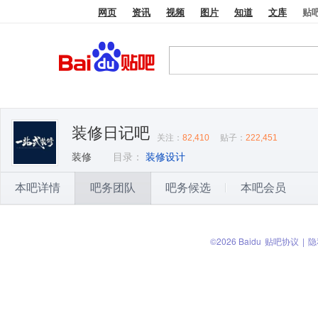
网页
资讯
视频
图片
知道
文库
贴
装修日记吧
关注：
82,410
贴子：
222,451
装修
目录：
装修设计
本吧详情
吧务团队
吧务候选
本吧会员
©2026 Baidu
贴吧协议
|
隐