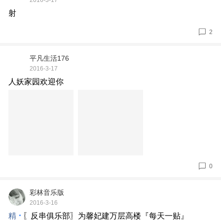
2016-3-17
射
2
平凡生活176
2016-3-17
人妖家园欢迎你
0
彩林音乐版
2016-3-16
精
〖反串俱乐部〗为馨妃建万层高楼『每天一贴』