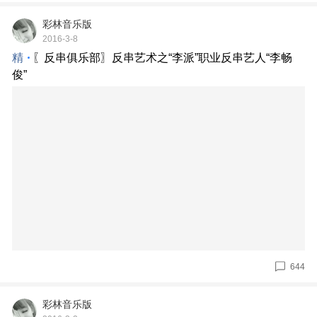
彩林音乐版
2016-3-8
精
〖反串俱乐部〗反串艺术之“李派”职业反串艺人“李畅
俊”
644
彩林音乐版