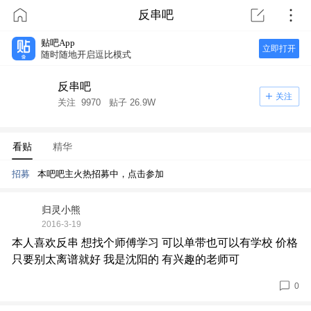
反串吧
贴吧App
立即打开
随时随地开启逗比模式
反串吧
关注
关注
9970
贴子
26.9W
看贴
精华
招募
本吧吧主火热招募中，点击参加
归灵小熊
2016-3-19
本人喜欢反串 想找个师傅学习 可以单带也可以有学校 价格
只要别太离谱就好 我是沈阳的 有兴趣的老师可
0