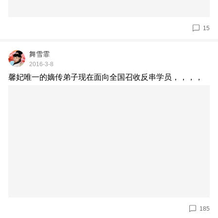
15
舞雪霏
2016-3-8
馨妃唯一的嫡传弟子现在面向全国召收反串学员，，，，
185