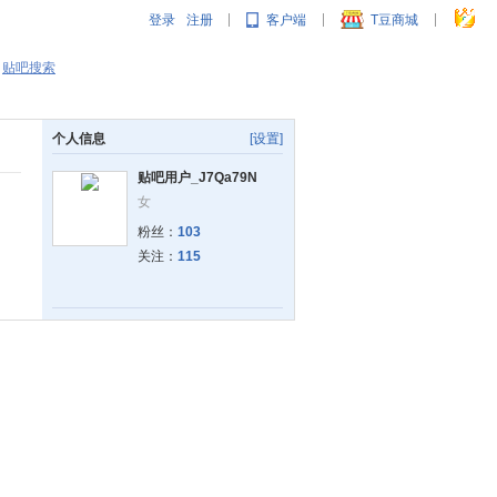
登录
注册
客户端
T豆商城
|
|
|
贴吧搜索
个人信息
[设置]
贴吧用户_J7Qa79N
女
粉丝：
103
关注：
115