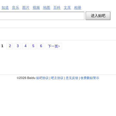
知道
音乐
图片
视频
地图
百科
文库
相册
1
2
3
4
5
6
下一页>
©2026 Baidu
贴吧协议
|
吧主协议
|
意见反馈
|
收费删贴警示