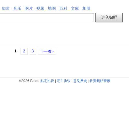
知道
音乐
图片
视频
地图
百科
文库
相册
1
2
3
下一页>
©2026 Baidu
贴吧协议
|
吧主协议
|
意见反馈
|
收费删贴警示