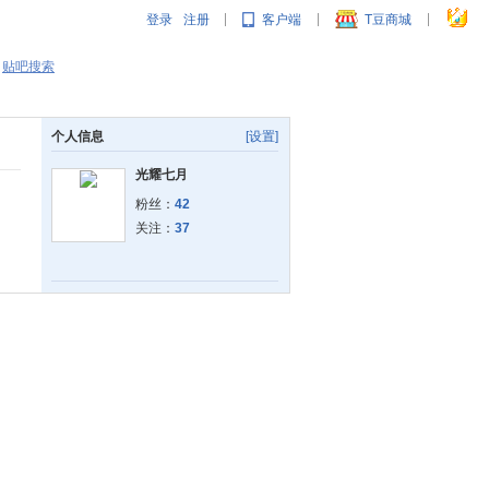
登录
注册
客户端
T豆商城
|
|
|
贴吧搜索
个人信息
[设置]
光耀七月
粉丝：
42
关注：
37