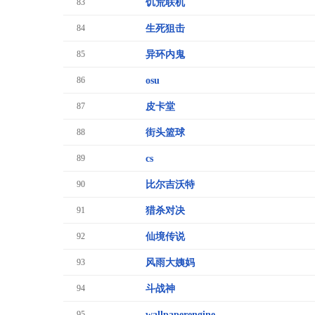
83
饥荒联机
84
生死狙击
85
异环内鬼
86
osu
87
皮卡堂
88
街头篮球
89
cs
90
比尔吉沃特
91
猎杀对决
92
仙境传说
93
风雨大姨妈
94
斗战神
95
wallpaperengine