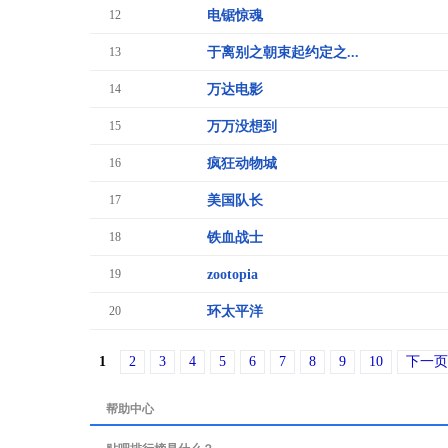
12
电锯惊魂
13
于离别之朝束起约定之...
14
万达电影
15
万万没想到
16
疯狂动物城
17
美国队长
18
铁血战士
19
zootopia
20
环太平洋
1
2
3
4
5
6
7
8
9
10
下一页
帮助中心