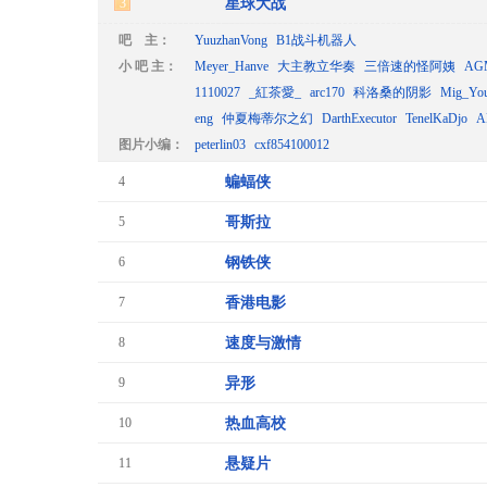
3
星球大战
吧 主：
YuuzhanVong
B1战斗机器人
小 吧 主：
Meyer_Hanve
大主教立华奏
三倍速的怪阿姨
AG
1110027
_紅茶愛_
arc170
科洛桑的阴影
Mig_Yo
eng
仲夏梅蒂尔之幻
DarthExecutor
TenelKaDjo
图片小编：
peterlin03
cxf854100012
4
蝙蝠侠
5
哥斯拉
6
钢铁侠
7
香港电影
8
速度与激情
9
异形
10
热血高校
11
悬疑片