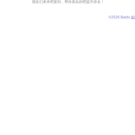
朋友们来本吧签到，帮你喜欢的吧提升排名！
©
2026 Baidu
贴