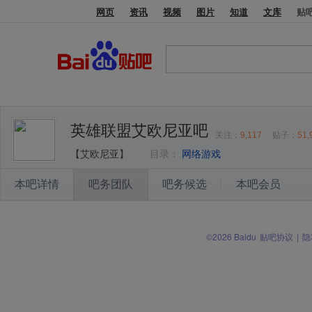
网页
资讯
视频
图片
知道
文库
贴
英雄联盟艾欧尼亚吧
关注：
9,117
贴子：
51,
【艾欧尼亚】
目录：
网络游戏
本吧详情
吧务团队
吧务候选
本吧会员
©2026 Baidu
贴吧协议
|
隐