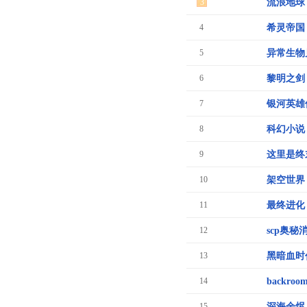
3
流浪地球
4
希灵帝国
5
异常生物
6
黎明之剑
7
银河英雄
8
科幻小说
9
这里是终
10
架空世界
11
最终进化
12
scp奥秘
13
黑暗血时
14
backro
15
深海余烬