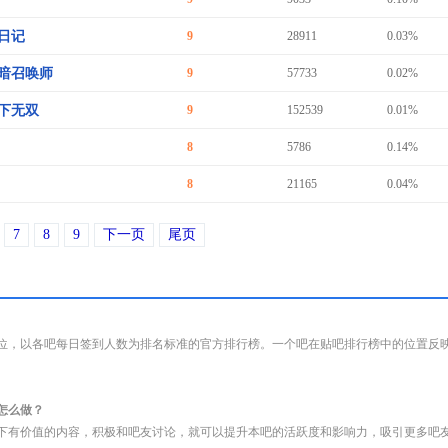
日记
9
28911
0.03%
暗召唤师
9
57733
0.02%
下无双
9
152539
0.01%
8
5786
0.14%
8
21165
0.04%
7
8
9
下一页
尾页
位，以各吧每日签到人数为排名标准的官方排行榜。一个吧在贴吧排行榜中的位置反
怎么做？
下有价值的内容，积极和吧友讨论，就可以提升本吧的活跃度和影响力，吸引更多吧