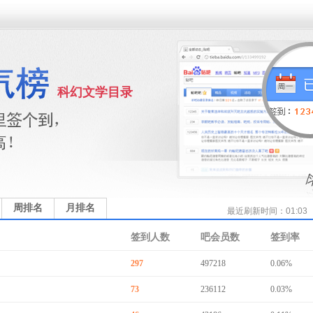
科幻文学目录
周排名
月排名
最近刷新时间：01:03
签到人数
吧会员数
签到率
297
497218
0.06%
73
236112
0.03%